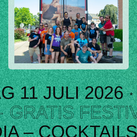
 2026
VRIJDAG
*
ILBEEK
–
GRATI
DORP
2 PODIA
✱