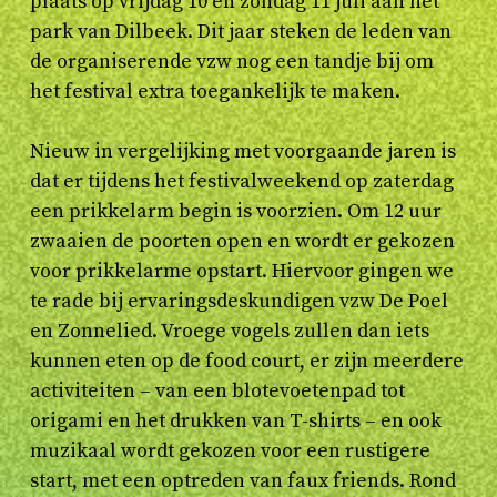
plaats op vrijdag 10 en zondag 11 juli aan het
park van Dilbeek. Dit jaar steken de leden van
de organiserende vzw nog een tandje bij om
het festival extra toegankelijk te maken.
Nieuw in vergelijking met voorgaande jaren is
dat er tijdens het festivalweekend op zaterdag
een prikkelarm begin is voorzien. Om 12 uur
zwaaien de poorten open en wordt er gekozen
voor prikkelarme opstart. Hiervoor gingen we
te rade bij ervaringsdeskundigen vzw De Poel
en Zonnelied. Vroege vogels zullen dan iets
kunnen eten op de food court, er zijn meerdere
activiteiten – van een blotevoetenpad tot
origami en het drukken van T-shirts – en ook
muzikaal wordt gekozen voor een rustigere
start, met een optreden van faux friends. Rond