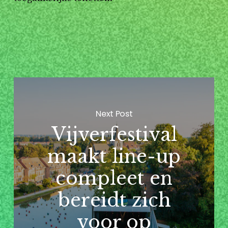
Next Post
Vijverfestival
maakt line-up
compleet en
bereidt zich
voor op