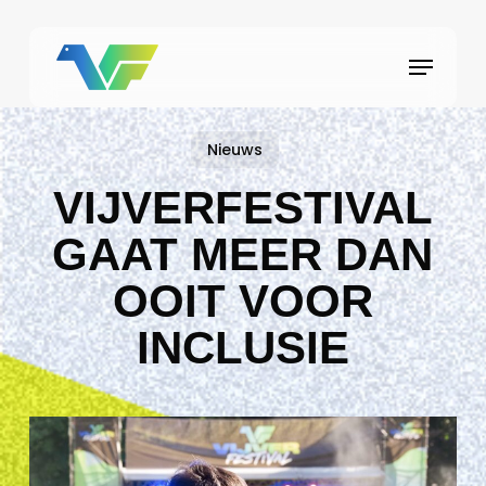
Skip
to
Menu
main
content
Nieuws
VIJVERFESTIVAL
GAAT MEER DAN
OOIT VOOR
INCLUSIE