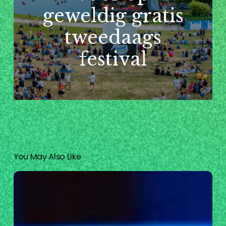
geweldig gratis
tweedaags
festival
You May Also Like