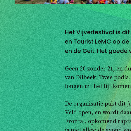
Het Vijverfestival is d
en Tourist LeMC op de 
en de Geit. Het goede w
Geen 20 zonder 21, en dus
van Dilbeek. Twee podia
longen uit het lijf kome
De organisatie pakt dit j
Veld open, en wordt daa
Frontal, opkomend rapta
is niet alles: de avond 