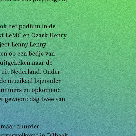
 ook het podium in de
rist LeMC en Ozark Henry
ject Lenny Lenny
len op een bedje van
 uitgekeken naar de
n uit Nederland. Onder
 de muzikaal bijzonder
t Summers en opkomend
 Of gewoon: dag twee van
 alsmaar duurder
ag verwelkomt in Dilbeek