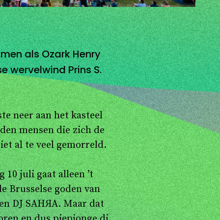
 namen als Ozark Henry
e wervelwind Prins S.
ste neer aan het kasteel
nden mensen die zich de
et al te veel gemorreld.
10 juli gaat alleen ’t
de Brusselse goden van
 en DJ SAHЯA. Maar dat
boren en dus piepjonge dj