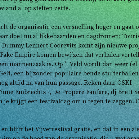
land al op stelten zette.
kelt de organisatie een versnelling hoger en gaat
 daar doet nu al likkebaarden en dagdromen: Tou
c Dummy Lennert Coorevits komt zijn nieuwe pro
 Fake Empire komen bewijzen dat verhalen vertel
 een mannenzaak is. Op ’t Veld wordt dan weer fel
Geit, een bijzonder populaire bende stuiterballe
og altijd na van hun passage. Reken daar OSKI –
Tinne Embrechts -, De Propere Fanfare, dj Bret
n je krijgt een festivaldag om u tegen te zeggen.
 en blijft het Vijverfestival gratis, en dat in een
uim op de hoed van de organisatie, die u wat gra