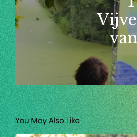
T
Vijve
van
You May Also Like