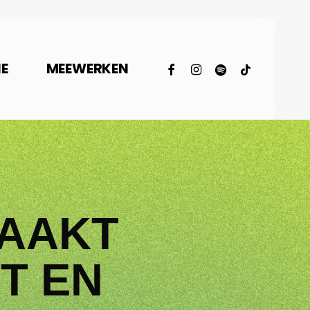
facebook
instagram
spotify
tiktok
E
MEEWERKEN
MAAKT
T EN