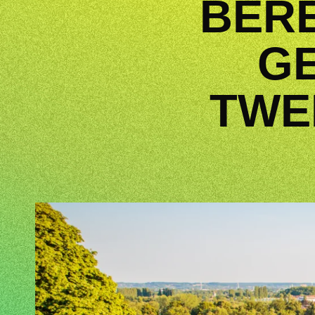
BERE
GE
TWE