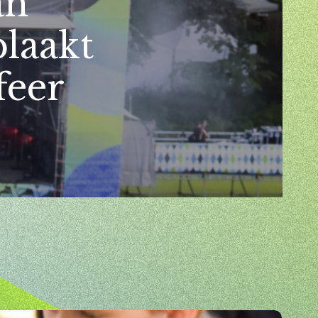
an
blaakt
feer