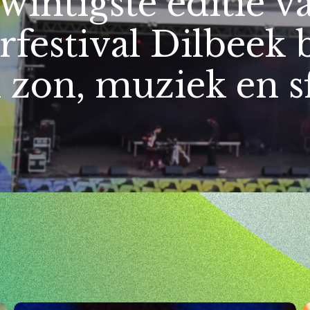
wintigste editie v
rfestival Dilbeek 
 zon, muziek en s