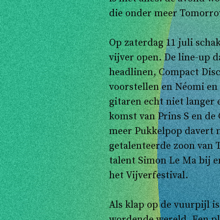
die onder meer Tomorrow
Op zaterdag 11 juli scha
vijver open. De line-up
headlinen, Compact Dis
voorstellen en Néomi en
gitaren echt niet langer
komst van Prins S en de 
meer Pukkelpop davert n
getalenteerde zoon van 
talent Simon Le Ma bij e
het Vijverfestival.
Als klap op de vuurpijl is
wordende wereld. Een pl