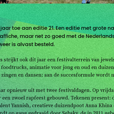
it jaar toe aan editie 21. Een editie met grote
affiche, maar net zo goed met de Nederlands
eer is alvast besteld.
 strijkt ook dit jaar een festivalterrein van jewel
, foodtrucks, animatie voor jong en oud en duize
n zingen en dansen: aan de succesformule wordt ni
aar opnieuw uit met twee festivaldagen. Op vrijdag 
r een zwoel rapfeest gebouwd. Tekenen present: 
lent Yannish, creatieve duizendpoot Anna Khina
wordt op gang gedraaid door Sebsky, de in 2011 ge